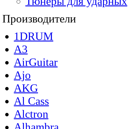
Тюнеры для ударных
Производители
1DRUM
A3
AirGuitar
Ajo
AKG
Al Cass
Alctron
Alhambra