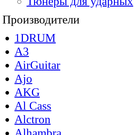
Тюнеры для ударных
Производители
1DRUM
A3
AirGuitar
Ajo
AKG
Al Cass
Alctron
Alhambra