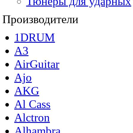
Тюнеры для ударных
Производители
1DRUM
A3
AirGuitar
Ajo
AKG
Al Cass
Alctron
Alhambra