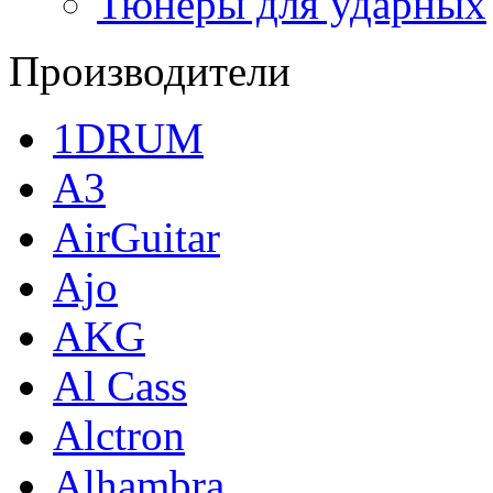
Тюнеры для ударных
Производители
1DRUM
A3
AirGuitar
Ajo
AKG
Al Cass
Alctron
Alhambra