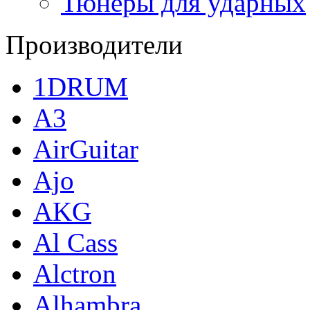
Тюнеры для ударных
Производители
1DRUM
A3
AirGuitar
Ajo
AKG
Al Cass
Alctron
Alhambra