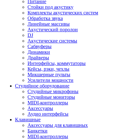
Питание
Стойки под акустику
Комплекты акустических систем
Обработка звука
Линейные массивы
Акустический поролон
DJ
Акустические системы
Сабвуферы
Динамики
Драйверы
Интерфейсы, коммутаторы
Кейсы, рэки, чехлы
Микшерные пульты
Усилители мощности
Студийное оборудование
Студийные микрофоны
Студийные мониторы
MIDI-контроллеры
Аксессуары
Аудио интерфейсы
Клавишные
Аксессуары для клавишных
Банкетки
MIDI-контроллеры