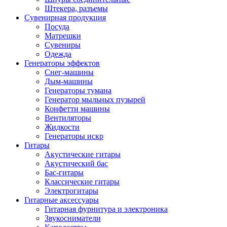
Штекера, разъемы
Сувенирная продукция
Посуда
Матрешки
Сувениры
Одежда
Генераторы эффектов
Снег-машины
Дым-машины
Генераторы тумана
Генератор мыльных пузырей
Конфетти машины
Вентиляторы
Жидкости
Генераторы искр
Гитары
Акустические гитары
Акустический бас
Бас-гитары
Классические гитары
Электрогитары
Гитарные аксессуары
Гитарная фурнитура и электроника
Звукосниматели