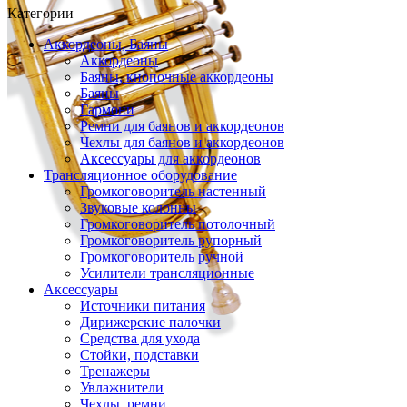
Категории
Аккордеоны, Баяны
Аккордеоны
Баяны, кнопочные аккордеоны
Баяны
Гармони
Ремни для баянов и аккордеонов
Чехлы для баянов и аккордеонов
Аксессуары для аккордеонов
Трансляционное оборудование
Громкоговоритель настенный
Звуковые колонны
Громкоговоритель потолочный
Громкоговоритель рупорный
Громкоговоритель ручной
Усилители трансляционные
Аксессуары
Источники питания
Дирижерские палочки
Средства для ухода
Стойки, подставки
Тренажеры
Увлажнители
Чехлы, ремни