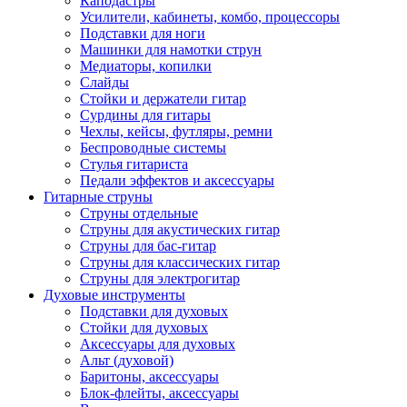
Каподастры
Усилители, кабинеты, комбо, процессоры
Подставки для ноги
Машинки для намотки струн
Медиаторы, копилки
Слайды
Стойки и держатели гитар
Сурдины для гитары
Чехлы, кейсы, футляры, ремни
Беспроводные системы
Стулья гитариста
Педали эффектов и аксессуары
Гитарные струны
Струны отдельные
Струны для акустических гитар
Струны для бас-гитар
Струны для классических гитар
Струны для электрогитар
Духовые инструменты
Подставки для духовых
Стойки для духовых
Аксессуары для духовых
Альт (духовой)
Баритоны, аксессуары
Блок-флейты, аксессуары