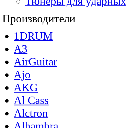
Тюнеры для ударных
Производители
1DRUM
A3
AirGuitar
Ajo
AKG
Al Cass
Alctron
Alhambra