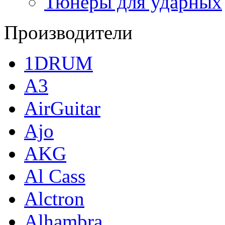
Тюнеры для ударных
Производители
1DRUM
A3
AirGuitar
Ajo
AKG
Al Cass
Alctron
Alhambra