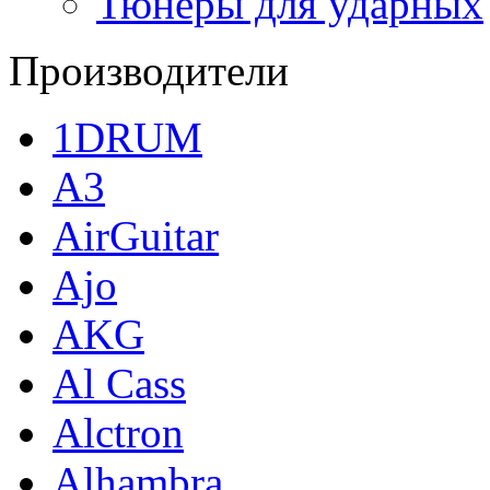
Тюнеры для ударных
Производители
1DRUM
A3
AirGuitar
Ajo
AKG
Al Cass
Alctron
Alhambra