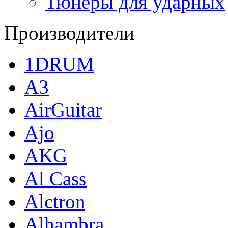
Тюнеры для ударных
Производители
1DRUM
A3
AirGuitar
Ajo
AKG
Al Cass
Alctron
Alhambra