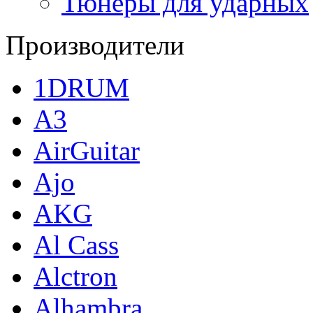
Тюнеры для ударных
Производители
1DRUM
A3
AirGuitar
Ajo
AKG
Al Cass
Alctron
Alhambra