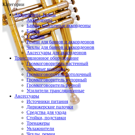
Категории
Аккордеоны, Баяны
Аккордеоны
Баяны, кнопочные аккордеоны
Баяны
Гармони
Ремни для баянов и аккордеонов
Чехлы для баянов и аккордеонов
Аксессуары для аккордеонов
Трансляционное оборудование
Громкоговоритель настенный
Звуковые колонны
Громкоговоритель потолочный
Громкоговоритель рупорный
Громкоговоритель ручной
Усилители трансляционные
Аксессуары
Источники питания
Дирижерские палочки
Средства для ухода
Стойки, подставки
Тренажеры
Увлажнители
Чехлы, ремни