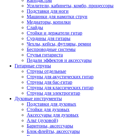
Каподастры
Усилители, кабинеты, комбо, процессоры
Подставки для ноги
Машинки для намотки струн
Медиаторы, копилки
Слайды
Стойки и держатели гитар
Сурдины для гитары
Чехлы, кейсы, футляры, ремни
Беспроводные системы
Стулья гитариста
Педали эффектов и аксессуары
Гитарные струны
Струны отдельные
Струны для акустических гитар
Струны для бас-гитар
Струны для классических гитар
Струны для электрогитар
Духовые инструменты
Подставки для духовых
Стойки для духовых
Аксессуары для духовых
Альт (духовой)
Баритоны, аксессуары
Блок-флейты, аксессуары