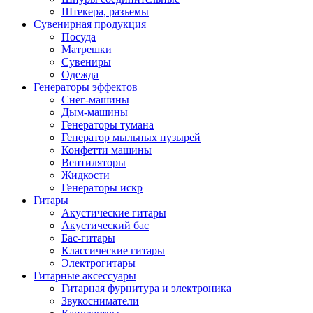
Штекера, разъемы
Сувенирная продукция
Посуда
Матрешки
Сувениры
Одежда
Генераторы эффектов
Снег-машины
Дым-машины
Генераторы тумана
Генератор мыльных пузырей
Конфетти машины
Вентиляторы
Жидкости
Генераторы искр
Гитары
Акустические гитары
Акустический бас
Бас-гитары
Классические гитары
Электрогитары
Гитарные аксессуары
Гитарная фурнитура и электроника
Звукосниматели