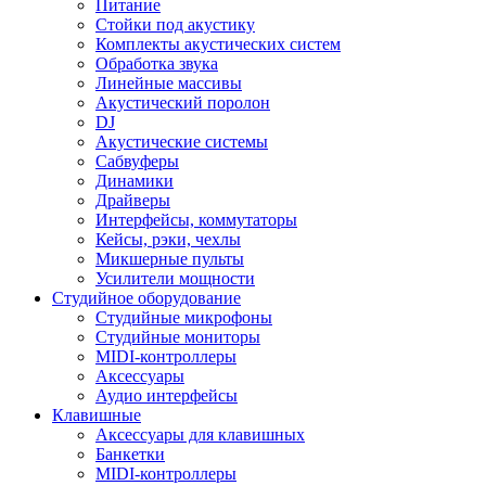
Питание
Стойки под акустику
Комплекты акустических систем
Обработка звука
Линейные массивы
Акустический поролон
DJ
Акустические системы
Сабвуферы
Динамики
Драйверы
Интерфейсы, коммутаторы
Кейсы, рэки, чехлы
Микшерные пульты
Усилители мощности
Студийное оборудование
Студийные микрофоны
Студийные мониторы
MIDI-контроллеры
Аксессуары
Аудио интерфейсы
Клавишные
Аксессуары для клавишных
Банкетки
MIDI-контроллеры