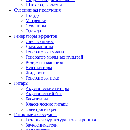
Штекера, разъемы
Сувенирная продукция
Посуда
Матрешки
Сувениры
Одежда
Генераторы эффектов
Снег-машины
Дым-машины
Генераторы тумана
Генератор мыльных пузырей
Конфетти машины
Вентиляторы
Жидкости
Генераторы искр
Гитары
Акустические гитары
Акустический бас
Бас-гитары
Классические гитары
Электрогитары
Гитарные аксессуары
Гитарная фурнитура и электроника
Звукосниматели