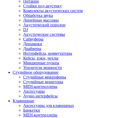
Питание
Стойки под акустику
Комплекты акустических систем
Обработка звука
Линейные массивы
Акустический поролон
DJ
Акустические системы
Сабвуферы
Динамики
Драйверы
Интерфейсы, коммутаторы
Кейсы, рэки, чехлы
Микшерные пульты
Усилители мощности
Студийное оборудование
Студийные микрофоны
Студийные мониторы
MIDI-контроллеры
Аксессуары
Аудио интерфейсы
Клавишные
Аксессуары для клавишных
Банкетки
MIDI-контроллеры