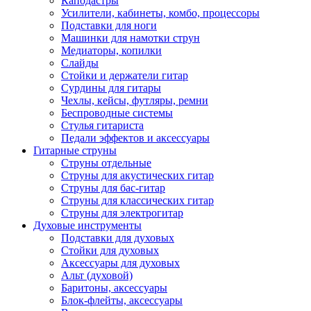
Каподастры
Усилители, кабинеты, комбо, процессоры
Подставки для ноги
Машинки для намотки струн
Медиаторы, копилки
Слайды
Стойки и держатели гитар
Сурдины для гитары
Чехлы, кейсы, футляры, ремни
Беспроводные системы
Стулья гитариста
Педали эффектов и аксессуары
Гитарные струны
Струны отдельные
Струны для акустических гитар
Струны для бас-гитар
Струны для классических гитар
Струны для электрогитар
Духовые инструменты
Подставки для духовых
Стойки для духовых
Аксессуары для духовых
Альт (духовой)
Баритоны, аксессуары
Блок-флейты, аксессуары