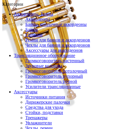
Категории
Аккордеоны, Баяны
Аккордеоны
Баяны, кнопочные аккордеоны
Баяны
Гармони
Ремни для баянов и аккордеонов
Чехлы для баянов и аккордеонов
Аксессуары для аккордеонов
Трансляционное оборудование
Громкоговоритель настенный
Звуковые колонны
Громкоговоритель потолочный
Громкоговоритель рупорный
Громкоговоритель ручной
Усилители трансляционные
Аксессуары
Источники питания
Дирижерские палочки
Средства для ухода
Стойки, подставки
Тренажеры
Увлажнители
Чехлы, ремни