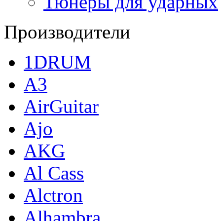
Тюнеры для ударных
Производители
1DRUM
A3
AirGuitar
Ajo
AKG
Al Cass
Alctron
Alhambra