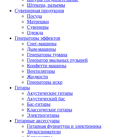
Штекера, разъемы
Сувенирная продукция
Посуда
Матрешки
Сувениры
Одежда
Генераторы эффектов
Снег-машины
Дым-машины
Генераторы тумана
Генератор мыльных пузырей
Конфетти машины
Вентиляторы
Жидкости
Генераторы искр
Гитары
Акустические гитары
Акустический бас
Бас-гитары
Классические гитары
Электрогитары
Гитарные аксессуары
Гитарная фурнитура и электроника
Звукосниматели