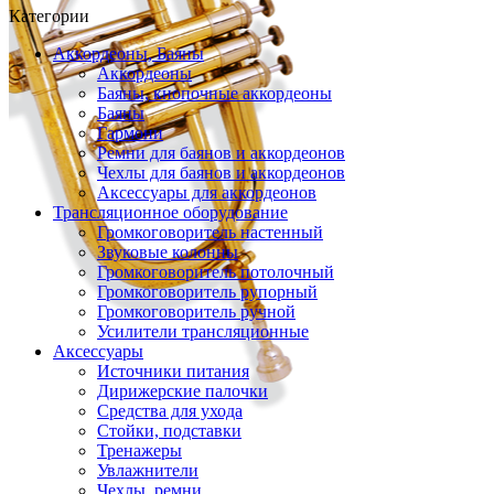
Категории
Аккордеоны, Баяны
Аккордеоны
Баяны, кнопочные аккордеоны
Баяны
Гармони
Ремни для баянов и аккордеонов
Чехлы для баянов и аккордеонов
Аксессуары для аккордеонов
Трансляционное оборудование
Громкоговоритель настенный
Звуковые колонны
Громкоговоритель потолочный
Громкоговоритель рупорный
Громкоговоритель ручной
Усилители трансляционные
Аксессуары
Источники питания
Дирижерские палочки
Средства для ухода
Стойки, подставки
Тренажеры
Увлажнители
Чехлы, ремни