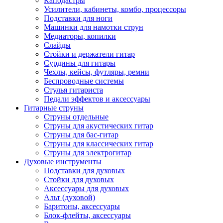
Каподастры
Усилители, кабинеты, комбо, процессоры
Подставки для ноги
Машинки для намотки струн
Медиаторы, копилки
Слайды
Стойки и держатели гитар
Сурдины для гитары
Чехлы, кейсы, футляры, ремни
Беспроводные системы
Стулья гитариста
Педали эффектов и аксессуары
Гитарные струны
Струны отдельные
Струны для акустических гитар
Струны для бас-гитар
Струны для классических гитар
Струны для электрогитар
Духовые инструменты
Подставки для духовых
Стойки для духовых
Аксессуары для духовых
Альт (духовой)
Баритоны, аксессуары
Блок-флейты, аксессуары