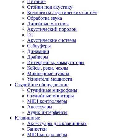
Питание
Стойки под акустику
Комплекты акустических систем
Обработка звука
Линейные массивы
Акустический поролон
DJ
Акустические системы
Сабвуферы
Динамики
Драйверы
Интерфейсы, коммутаторы
Кейсы, рэки, чехлы
Микшерные пульты
Усилители мощности
Студийное оборудование
Студийные микрофоны
Студийные мониторы
MIDI-контроллеры
Аксессуары
Аудио интерфейсы
Клавишные
Аксессуары для клавишных
Банкетки
MIDI-контроллеры