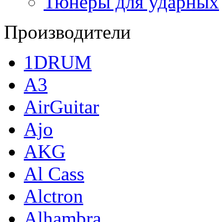
Тюнеры для ударных
Производители
1DRUM
A3
AirGuitar
Ajo
AKG
Al Cass
Alctron
Alhambra