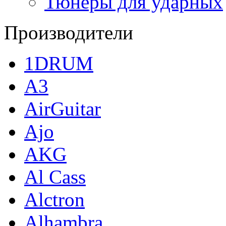
Тюнеры для ударных
Производители
1DRUM
A3
AirGuitar
Ajo
AKG
Al Cass
Alctron
Alhambra