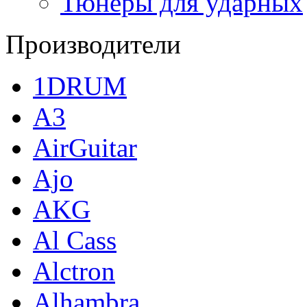
Тюнеры для ударных
Производители
1DRUM
A3
AirGuitar
Ajo
AKG
Al Cass
Alctron
Alhambra