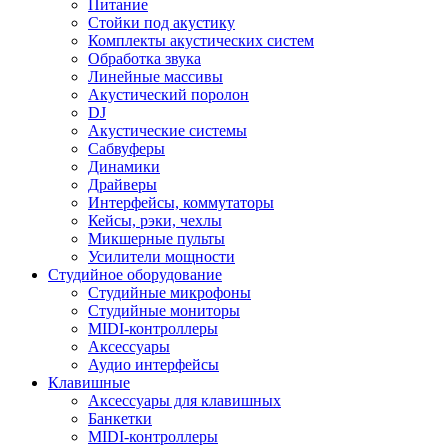
Питание
Стойки под акустику
Комплекты акустических систем
Обработка звука
Линейные массивы
Акустический поролон
DJ
Акустические системы
Сабвуферы
Динамики
Драйверы
Интерфейсы, коммутаторы
Кейсы, рэки, чехлы
Микшерные пульты
Усилители мощности
Студийное оборудование
Студийные микрофоны
Студийные мониторы
MIDI-контроллеры
Аксессуары
Аудио интерфейсы
Клавишные
Аксессуары для клавишных
Банкетки
MIDI-контроллеры