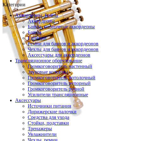
Категории
Аккордеоны, Баяны
Аккордеоны
Баяны, кнопочные аккордеоны
Баяны
Гармони
Ремни для баянов и аккордеонов
Чехлы для баянов и аккордеонов
Аксессуары для аккордеонов
Трансляционное оборудование
Громкоговоритель настенный
Звуковые колонны
Громкоговоритель потолочный
Громкоговоритель рупорный
Громкоговоритель ручной
Усилители трансляционные
Аксессуары
Источники питания
Дирижерские палочки
Средства для ухода
Стойки, подставки
Тренажеры
Увлажнители
Чехлы, ремни