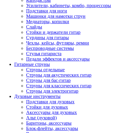
Каподастры
Усилители, кабинеты, комбо, процессоры
Подставки для ноги
Машинки для намотки струн
Медиаторы, копилки
Слайды
Стойки и держатели гитар
Сурдины для гитары
Чехлы, кейсы, футляры, ремни
Беспроводные системы
Стулья гитариста
Педали эффектов и аксессуары
Гитарные струны
Струны отдельные
Струны для акустических гитар
Струны для бас-гитар
Струны для классических гитар
Струны для электрогитар
Духовые инструменты
Подставки для духовых
Стойки для духовых
Аксессуары для духовых
Альт (духовой)
Баритоны, аксессуары
Блок-флейты, аксессуары