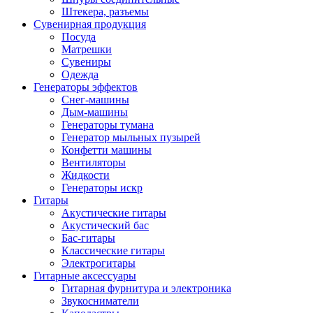
Штекера, разъемы
Сувенирная продукция
Посуда
Матрешки
Сувениры
Одежда
Генераторы эффектов
Снег-машины
Дым-машины
Генераторы тумана
Генератор мыльных пузырей
Конфетти машины
Вентиляторы
Жидкости
Генераторы искр
Гитары
Акустические гитары
Акустический бас
Бас-гитары
Классические гитары
Электрогитары
Гитарные аксессуары
Гитарная фурнитура и электроника
Звукосниматели