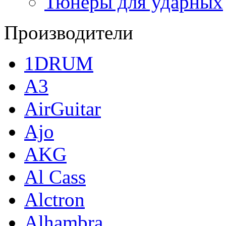
Тюнеры для ударных
Производители
1DRUM
A3
AirGuitar
Ajo
AKG
Al Cass
Alctron
Alhambra