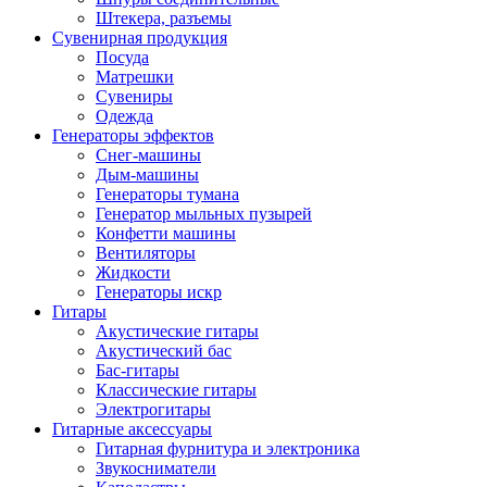
Штекера, разъемы
Сувенирная продукция
Посуда
Матрешки
Сувениры
Одежда
Генераторы эффектов
Снег-машины
Дым-машины
Генераторы тумана
Генератор мыльных пузырей
Конфетти машины
Вентиляторы
Жидкости
Генераторы искр
Гитары
Акустические гитары
Акустический бас
Бас-гитары
Классические гитары
Электрогитары
Гитарные аксессуары
Гитарная фурнитура и электроника
Звукосниматели