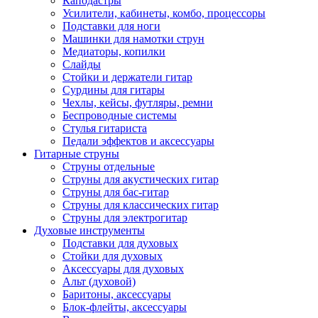
Каподастры
Усилители, кабинеты, комбо, процессоры
Подставки для ноги
Машинки для намотки струн
Медиаторы, копилки
Слайды
Стойки и держатели гитар
Сурдины для гитары
Чехлы, кейсы, футляры, ремни
Беспроводные системы
Стулья гитариста
Педали эффектов и аксессуары
Гитарные струны
Струны отдельные
Струны для акустических гитар
Струны для бас-гитар
Струны для классических гитар
Струны для электрогитар
Духовые инструменты
Подставки для духовых
Стойки для духовых
Аксессуары для духовых
Альт (духовой)
Баритоны, аксессуары
Блок-флейты, аксессуары