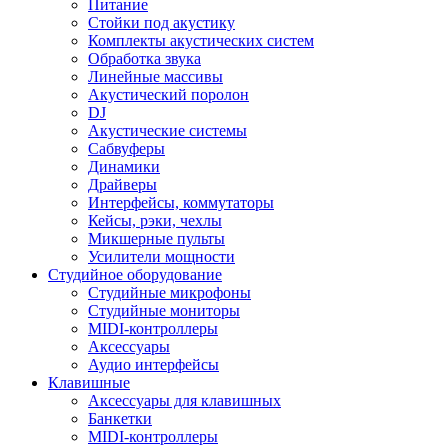
Питание
Стойки под акустику
Комплекты акустических систем
Обработка звука
Линейные массивы
Акустический поролон
DJ
Акустические системы
Сабвуферы
Динамики
Драйверы
Интерфейсы, коммутаторы
Кейсы, рэки, чехлы
Микшерные пульты
Усилители мощности
Студийное оборудование
Студийные микрофоны
Студийные мониторы
MIDI-контроллеры
Аксессуары
Аудио интерфейсы
Клавишные
Аксессуары для клавишных
Банкетки
MIDI-контроллеры