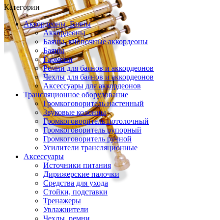
Категории
Аккордеоны, Баяны
Аккордеоны
Баяны, кнопочные аккордеоны
Баяны
Гармони
Ремни для баянов и аккордеонов
Чехлы для баянов и аккордеонов
Аксессуары для аккордеонов
Трансляционное оборудование
Громкоговоритель настенный
Звуковые колонны
Громкоговоритель потолочный
Громкоговоритель рупорный
Громкоговоритель ручной
Усилители трансляционные
Аксессуары
Источники питания
Дирижерские палочки
Средства для ухода
Стойки, подставки
Тренажеры
Увлажнители
Чехлы, ремни