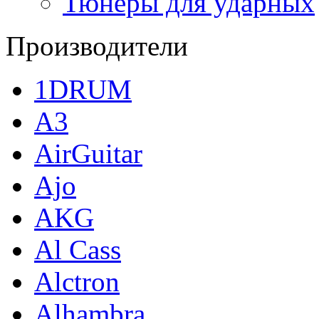
Тюнеры для ударных
Производители
1DRUM
A3
AirGuitar
Ajo
AKG
Al Cass
Alctron
Alhambra