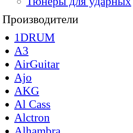
Тюнеры для ударных
Производители
1DRUM
A3
AirGuitar
Ajo
AKG
Al Cass
Alctron
Alhambra