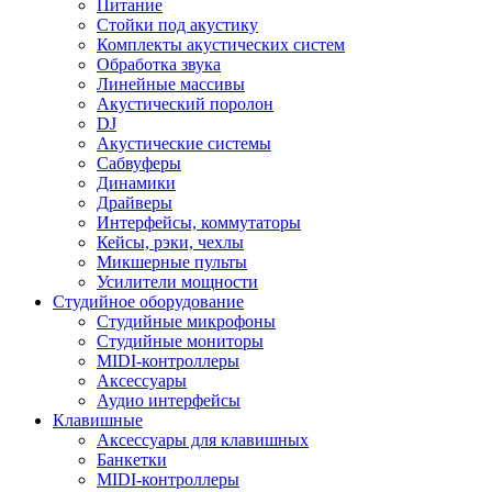
Питание
Стойки под акустику
Комплекты акустических систем
Обработка звука
Линейные массивы
Акустический поролон
DJ
Акустические системы
Сабвуферы
Динамики
Драйверы
Интерфейсы, коммутаторы
Кейсы, рэки, чехлы
Микшерные пульты
Усилители мощности
Студийное оборудование
Студийные микрофоны
Студийные мониторы
MIDI-контроллеры
Аксессуары
Аудио интерфейсы
Клавишные
Аксессуары для клавишных
Банкетки
MIDI-контроллеры