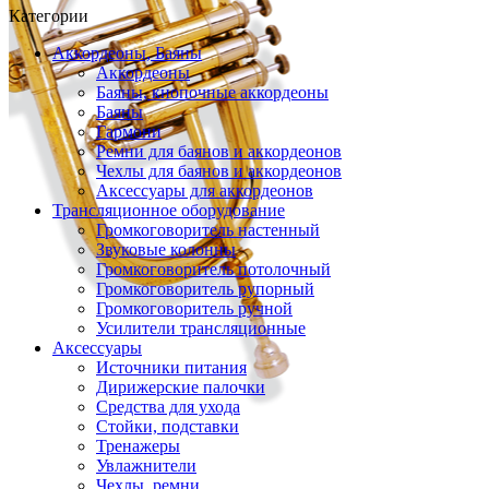
Категории
Аккордеоны, Баяны
Аккордеоны
Баяны, кнопочные аккордеоны
Баяны
Гармони
Ремни для баянов и аккордеонов
Чехлы для баянов и аккордеонов
Аксессуары для аккордеонов
Трансляционное оборудование
Громкоговоритель настенный
Звуковые колонны
Громкоговоритель потолочный
Громкоговоритель рупорный
Громкоговоритель ручной
Усилители трансляционные
Аксессуары
Источники питания
Дирижерские палочки
Средства для ухода
Стойки, подставки
Тренажеры
Увлажнители
Чехлы, ремни