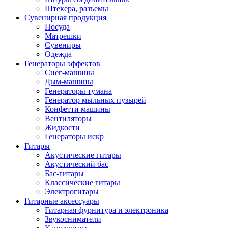
Штекера, разъемы
Сувенирная продукция
Посуда
Матрешки
Сувениры
Одежда
Генераторы эффектов
Снег-машины
Дым-машины
Генераторы тумана
Генератор мыльных пузырей
Конфетти машины
Вентиляторы
Жидкости
Генераторы искр
Гитары
Акустические гитары
Акустический бас
Бас-гитары
Классические гитары
Электрогитары
Гитарные аксессуары
Гитарная фурнитура и электроника
Звукосниматели