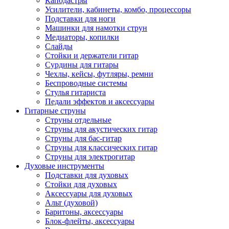
Каподастры
Усилители, кабинеты, комбо, процессоры
Подставки для ноги
Машинки для намотки струн
Медиаторы, копилки
Слайды
Стойки и держатели гитар
Сурдины для гитары
Чехлы, кейсы, футляры, ремни
Беспроводные системы
Стулья гитариста
Педали эффектов и аксессуары
Гитарные струны
Струны отдельные
Струны для акустических гитар
Струны для бас-гитар
Струны для классических гитар
Струны для электрогитар
Духовые инструменты
Подставки для духовых
Стойки для духовых
Аксессуары для духовых
Альт (духовой)
Баритоны, аксессуары
Блок-флейты, аксессуары