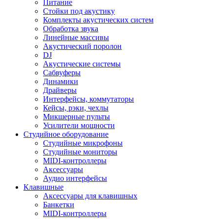
Питание
Стойки под акустику
Комплекты акустических систем
Обработка звука
Линейные массивы
Акустический поролон
DJ
Акустические системы
Сабвуферы
Динамики
Драйверы
Интерфейсы, коммутаторы
Кейсы, рэки, чехлы
Микшерные пульты
Усилители мощности
Студийное оборудование
Студийные микрофоны
Студийные мониторы
MIDI-контроллеры
Аксессуары
Аудио интерфейсы
Клавишные
Аксессуары для клавишных
Банкетки
MIDI-контроллеры