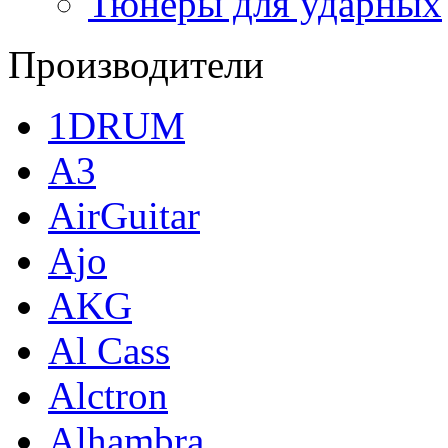
Тюнеры для ударных
Производители
1DRUM
A3
AirGuitar
Ajo
AKG
Al Cass
Alctron
Alhambra