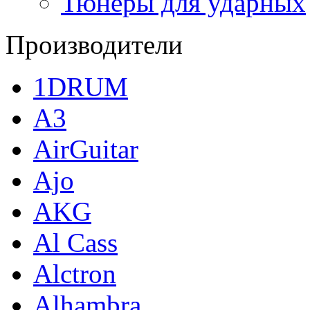
Тюнеры для ударных
Производители
1DRUM
A3
AirGuitar
Ajo
AKG
Al Cass
Alctron
Alhambra