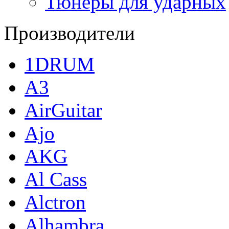
Тюнеры для ударных
Производители
1DRUM
A3
AirGuitar
Ajo
AKG
Al Cass
Alctron
Alhambra