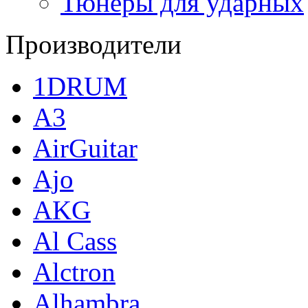
Тюнеры для ударных
Производители
1DRUM
A3
AirGuitar
Ajo
AKG
Al Cass
Alctron
Alhambra