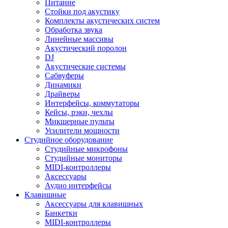
Питание
Стойки под акустику
Комплекты акустических систем
Обработка звука
Линейные массивы
Акустический поролон
DJ
Акустические системы
Сабвуферы
Динамики
Драйверы
Интерфейсы, коммутаторы
Кейсы, рэки, чехлы
Микшерные пульты
Усилители мощности
Студийное оборудование
Студийные микрофоны
Студийные мониторы
MIDI-контроллеры
Аксессуары
Аудио интерфейсы
Клавишные
Аксессуары для клавишных
Банкетки
MIDI-контроллеры