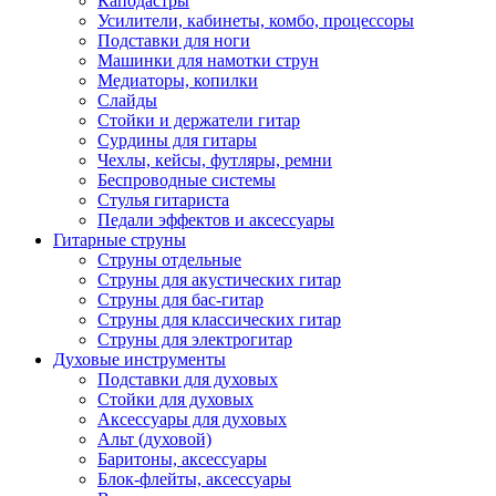
Каподастры
Усилители, кабинеты, комбо, процессоры
Подставки для ноги
Машинки для намотки струн
Медиаторы, копилки
Слайды
Стойки и держатели гитар
Сурдины для гитары
Чехлы, кейсы, футляры, ремни
Беспроводные системы
Стулья гитариста
Педали эффектов и аксессуары
Гитарные струны
Струны отдельные
Струны для акустических гитар
Струны для бас-гитар
Струны для классических гитар
Струны для электрогитар
Духовые инструменты
Подставки для духовых
Стойки для духовых
Аксессуары для духовых
Альт (духовой)
Баритоны, аксессуары
Блок-флейты, аксессуары