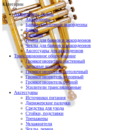
Категории
Аккордеоны, Баяны
Аккордеоны
Баяны, кнопочные аккордеоны
Баяны
Гармони
Ремни для баянов и аккордеонов
Чехлы для баянов и аккордеонов
Аксессуары для аккордеонов
Трансляционное оборудование
Громкоговоритель настенный
Звуковые колонны
Громкоговоритель потолочный
Громкоговоритель рупорный
Громкоговоритель ручной
Усилители трансляционные
Аксессуары
Источники питания
Дирижерские палочки
Средства для ухода
Стойки, подставки
Тренажеры
Увлажнители
Чехлы, ремни