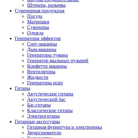
Штекера, разъемы
Сувенирная продукция
Посуда
Матрешки
Сувениры
Одежда
Генераторы эффектов
Снег-машины
Дым-машины
Генераторы тумана
Генератор мыльных пузырей
Конфетти машины
Вентиляторы
Жидкости
Генераторы искр
Гитары
Акустические гитары
Акустический бас
Бас-гитары
Классические гитары
Электрогитары
Гитарные аксессуары
Гитарная фурнитура и электроника
Звукосниматели