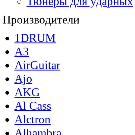
Тюнеры для ударных
Производители
1DRUM
A3
AirGuitar
Ajo
AKG
Al Cass
Alctron
Alhambra