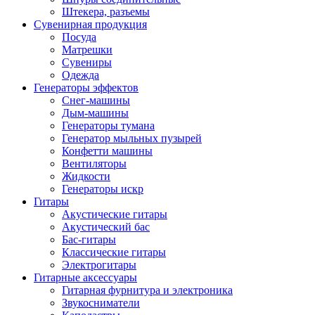
Штекера, разъемы
Сувенирная продукция
Посуда
Матрешки
Сувениры
Одежда
Генераторы эффектов
Снег-машины
Дым-машины
Генераторы тумана
Генератор мыльных пузырей
Конфетти машины
Вентиляторы
Жидкости
Генераторы искр
Гитары
Акустические гитары
Акустический бас
Бас-гитары
Классические гитары
Электрогитары
Гитарные аксессуары
Гитарная фурнитура и электроника
Звукосниматели