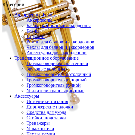
Категории
Аккордеоны, Баяны
Аккордеоны
Баяны, кнопочные аккордеоны
Баяны
Гармони
Ремни для баянов и аккордеонов
Чехлы для баянов и аккордеонов
Аксессуары для аккордеонов
Трансляционное оборудование
Громкоговоритель настенный
Звуковые колонны
Громкоговоритель потолочный
Громкоговоритель рупорный
Громкоговоритель ручной
Усилители трансляционные
Аксессуары
Источники питания
Дирижерские палочки
Средства для ухода
Стойки, подставки
Тренажеры
Увлажнители
Чехлы, ремни