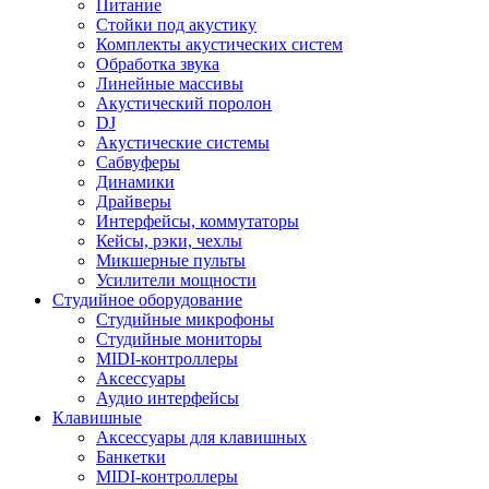
Питание
Стойки под акустику
Комплекты акустических систем
Обработка звука
Линейные массивы
Акустический поролон
DJ
Акустические системы
Сабвуферы
Динамики
Драйверы
Интерфейсы, коммутаторы
Кейсы, рэки, чехлы
Микшерные пульты
Усилители мощности
Студийное оборудование
Студийные микрофоны
Студийные мониторы
MIDI-контроллеры
Аксессуары
Аудио интерфейсы
Клавишные
Аксессуары для клавишных
Банкетки
MIDI-контроллеры