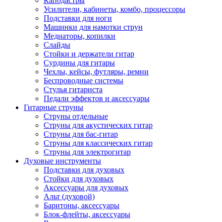
Каподастры
Усилители, кабинеты, комбо, процессоры
Подставки для ноги
Машинки для намотки струн
Медиаторы, копилки
Слайды
Стойки и держатели гитар
Сурдины для гитары
Чехлы, кейсы, футляры, ремни
Беспроводные системы
Стулья гитариста
Педали эффектов и аксессуары
Гитарные струны
Струны отдельные
Струны для акустических гитар
Струны для бас-гитар
Струны для классических гитар
Струны для электрогитар
Духовые инструменты
Подставки для духовых
Стойки для духовых
Аксессуары для духовых
Альт (духовой)
Баритоны, аксессуары
Блок-флейты, аксессуары