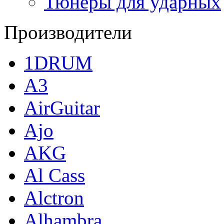
Тюнеры для ударных
Производители
1DRUM
A3
AirGuitar
Ajo
AKG
Al Cass
Alctron
Alhambra