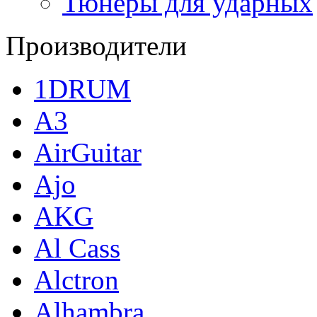
Тюнеры для ударных
Производители
1DRUM
A3
AirGuitar
Ajo
AKG
Al Cass
Alctron
Alhambra