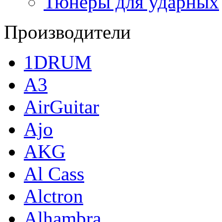
Тюнеры для ударных
Производители
1DRUM
A3
AirGuitar
Ajo
AKG
Al Cass
Alctron
Alhambra