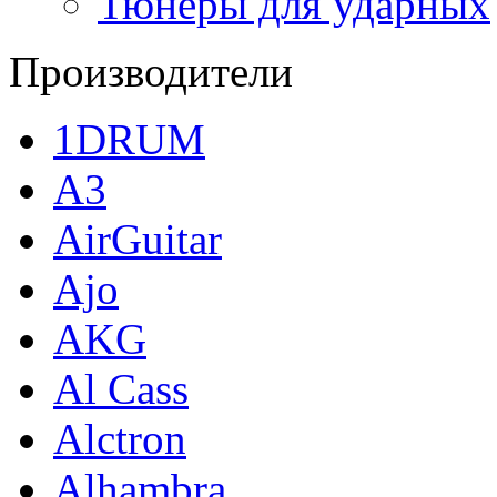
Тюнеры для ударных
Производители
1DRUM
A3
AirGuitar
Ajo
AKG
Al Cass
Alctron
Alhambra