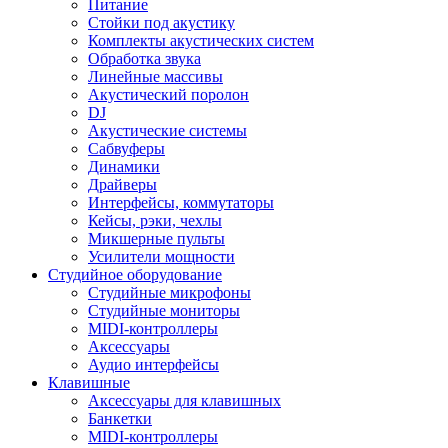
Питание
Стойки под акустику
Комплекты акустических систем
Обработка звука
Линейные массивы
Акустический поролон
DJ
Акустические системы
Сабвуферы
Динамики
Драйверы
Интерфейсы, коммутаторы
Кейсы, рэки, чехлы
Микшерные пульты
Усилители мощности
Студийное оборудование
Студийные микрофоны
Студийные мониторы
MIDI-контроллеры
Аксессуары
Аудио интерфейсы
Клавишные
Аксессуары для клавишных
Банкетки
MIDI-контроллеры