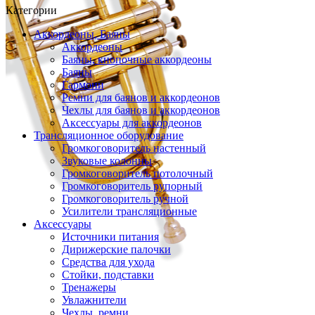
Категории
Аккордеоны, Баяны
Аккордеоны
Баяны, кнопочные аккордеоны
Баяны
Гармони
Ремни для баянов и аккордеонов
Чехлы для баянов и аккордеонов
Аксессуары для аккордеонов
Трансляционное оборудование
Громкоговоритель настенный
Звуковые колонны
Громкоговоритель потолочный
Громкоговоритель рупорный
Громкоговоритель ручной
Усилители трансляционные
Аксессуары
Источники питания
Дирижерские палочки
Средства для ухода
Стойки, подставки
Тренажеры
Увлажнители
Чехлы, ремни