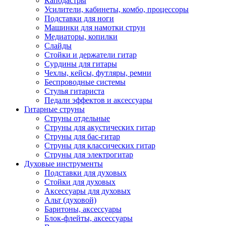
Каподастры
Усилители, кабинеты, комбо, процессоры
Подставки для ноги
Машинки для намотки струн
Медиаторы, копилки
Слайды
Стойки и держатели гитар
Сурдины для гитары
Чехлы, кейсы, футляры, ремни
Беспроводные системы
Стулья гитариста
Педали эффектов и аксессуары
Гитарные струны
Струны отдельные
Струны для акустических гитар
Струны для бас-гитар
Струны для классических гитар
Струны для электрогитар
Духовые инструменты
Подставки для духовых
Стойки для духовых
Аксессуары для духовых
Альт (духовой)
Баритоны, аксессуары
Блок-флейты, аксессуары