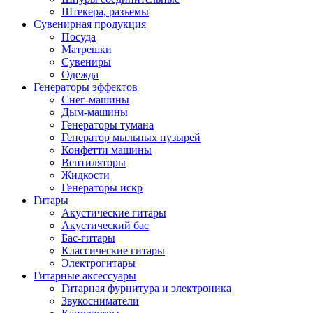
Штекера, разъемы
Сувенирная продукция
Посуда
Матрешки
Сувениры
Одежда
Генераторы эффектов
Снег-машины
Дым-машины
Генераторы тумана
Генератор мыльных пузырей
Конфетти машины
Вентиляторы
Жидкости
Генераторы искр
Гитары
Акустические гитары
Акустический бас
Бас-гитары
Классические гитары
Электрогитары
Гитарные аксессуары
Гитарная фурнитура и электроника
Звукосниматели